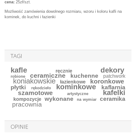
cena:
25zł/szt.
Możliwość zamówienia dowolnego rozmiaru, wzoru i koloru kafli na
kominek, do kuchni i łazienki
TAGI
kafle
dekory
ręcznie
ceramiczne
kuchenne
patchwork
robione
koniakowskie
koronkowe
łazienkowe
kominkowe
płytki
kaflarnia
rękodzieło
kafelki
szamotowe
artystyczne
wykonane
ceramika
kompozycje
na wymiar
pracownia
OPINIE