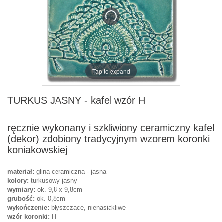
Tap to expand
TURKUS JASNY - kafel wzór H
ręcznie wykonany i szkliwiony ceramiczny kafel
(dekor) zdobiony tradycyjnym wzorem koronki
koniakowskiej
materiał:
glina ceramiczna - jasna
kolory:
turkusowy jasny
wymiary:
ok. 9,8 x 9,8cm
grubość:
ok. 0,8cm
wykończenie:
błyszczące, nienasiąkliwe
wzór koronki:
H