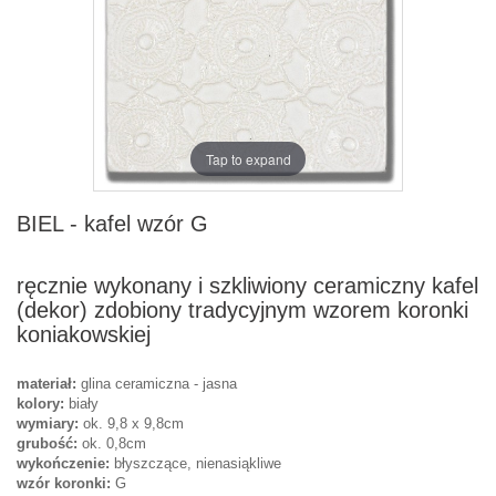
Tap to expand
BIEL - kafel wzór G
ręcznie wykonany i szkliwiony ceramiczny kafel
(dekor) zdobiony tradycyjnym wzorem koronki
koniakowskiej
materiał:
glina ceramiczna - jasna
kolory:
biały
wymiary:
ok. 9,8 x 9,8cm
grubość:
ok. 0,8cm
wykończenie:
błyszczące, nienasiąkliwe
wzór koronki:
G