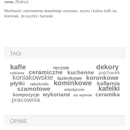
cena:
25zł/szt.
Możliwość zamówienia dowolnego rozmiaru, wzoru i koloru kafli na
kominek, do kuchni i łazienki
TAGI
kafle
dekory
ręcznie
ceramiczne
kuchenne
patchwork
robione
koniakowskie
koronkowe
łazienkowe
kominkowe
płytki
kaflarnia
rękodzieło
kafelki
szamotowe
artystyczne
wykonane
ceramika
kompozycje
na wymiar
pracownia
OPINIE