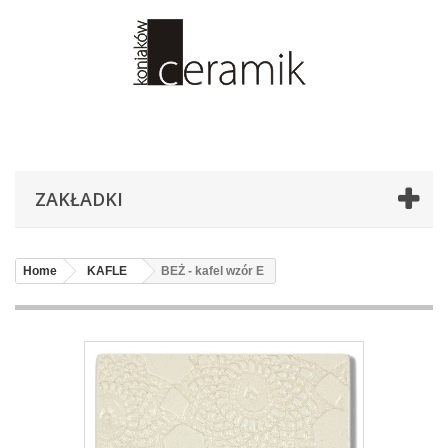
ZAKŁADKI
Home
KAFLE
BEŻ - kafel wzór E