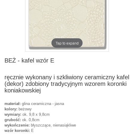
Tap to expand
BEŻ - kafel wzór E
ręcznie wykonany i szkliwiony ceramiczny kafel
(dekor) zdobiony tradycyjnym wzorem koronki
koniakowskiej
materiał:
glina ceramiczna - jasna
kolory:
beżowy
wymiary:
ok. 9,8 x 9,8cm
grubość:
ok. 0,8cm
wykończenie:
błyszczące, nienasiąkliwe
wzór koronki:
E