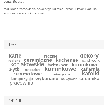
cena:
25zł/szt.
Możliwość zamówienia dowolnego rozmiaru, wzoru i koloru kafli na
kominek, do kuchni i łazienki
TAGI
kafle
dekory
ręcznie
ceramiczne
kuchenne
patchwork
robione
koniakowskie
koronkowe
łazienkowe
kominkowe
płytki
kaflarnia
rękodzieło
kafelki
szamotowe
artystyczne
wykonane
ceramika
kompozycje
na wymiar
pracownia
OPINIE