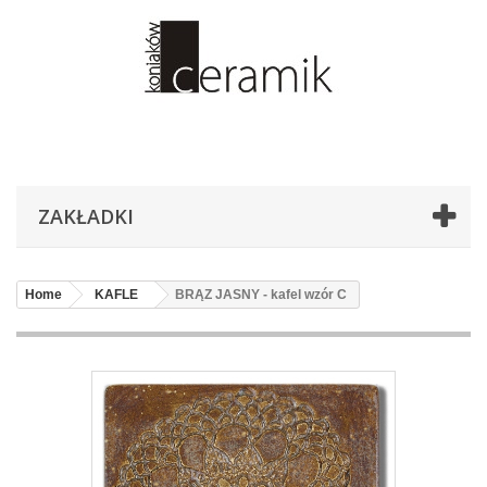
ZAKŁADKI
Home
KAFLE
BRĄZ JASNY - kafel wzór C