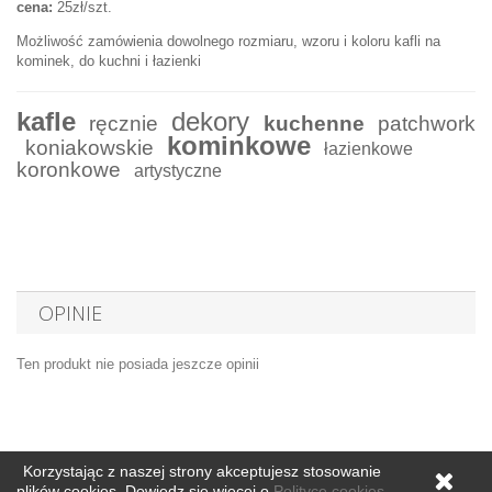
cena:
25zł/szt.
Możliwość zamówienia dowolnego rozmiaru, wzoru i koloru kafli na
kominek, do kuchni i łazienki
kafle
dekory
ręcznie
kuchenne
patchwork
kominkowe
koniakowskie
łazienkowe
koronkowe
artystyczne
OPINIE
Ten produkt nie posiada jeszcze opinii
Korzystając z naszej strony akceptujesz stosowanie
© 2025
odreczne.pl
plików cookies. Dowiedz się więcej o
Polityce cookies
.