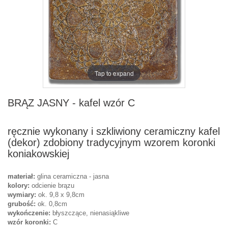
Tap to expand
BRĄZ JASNY - kafel wzór C
ręcznie wykonany i szkliwiony ceramiczny kafel
(dekor) zdobiony tradycyjnym wzorem koronki
koniakowskiej
materiał:
glina ceramiczna - jasna
kolory:
odcienie brązu
wymiary:
ok. 9,8 x 9,8cm
grubość:
ok. 0,8cm
wykończenie:
błyszczące, nienasiąkliwe
wzór koronki:
C